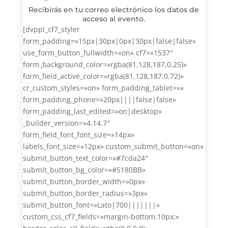
Recibirás en tu correo electrónico los datos de
acceso al evento.
[dvppl_cf7_styler
form_padding=»15px|30px|0px|30px|false|false»
use_form_button_fullwidth=»on» cf7=»1537″
form_background_color=»rgba(81,128,187,0.25)»
form_field_active_color=»rgba(81,128,187,0.72)»
cr_custom_styles=»on» form_padding_tablet=»»
form_padding_phone=»20px||||false|false»
form_padding_last_edited=»on|desktop»
_builder_version=»4.14.7″
form_field_font_font_size=»14px»
labels_font_size=»12px» custom_submit_button=»on»
submit_button_text_color=»#7cda24″
submit_button_bg_color=»#5180BB»
submit_button_border_width=»0px»
submit_button_border_radius=»3px»
submit_button_font=»Lato|700|||||||»
custom_css_cf7_fields=»margin-bottom:10px;»