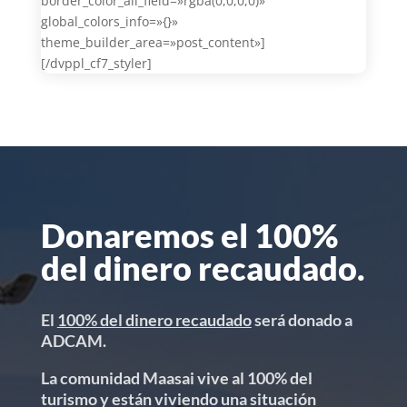
border_color_all_field=»rgba(0,0,0,0)»
global_colors_info=»{}»
theme_builder_area=»post_content»]
[/dvppl_cf7_styler]
Donaremos el 100%
del dinero recaudado.
El
100% del dinero recaudado
será donado a
ADCAM.
La comunidad Maasai vive al 100% del
turismo y están viviendo una situación