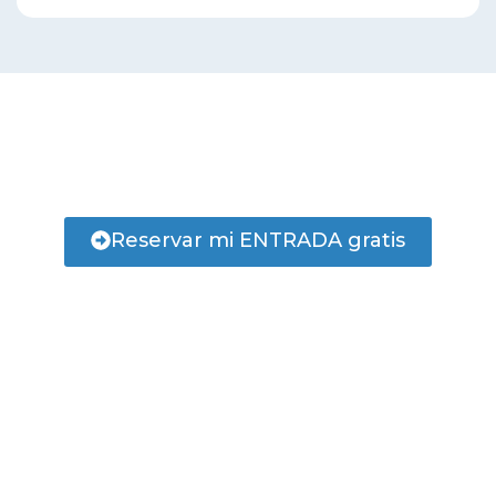
Di SÍ a acelerar tu carrera
profesional.
Reservar mi ENTRADA gratis