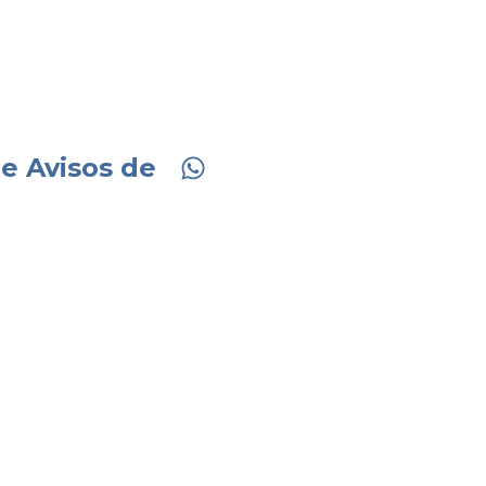
icaciones
MPUS REVENUE.
scribir nosotros.
Te
ue tu número
no será
erial importante.
e Avisos de