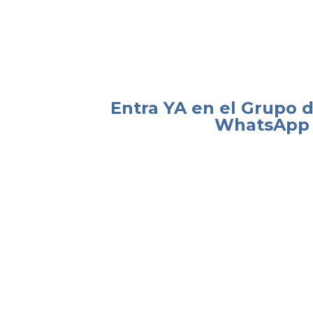
este mismo momento todas las notif
con
contenidos exclusivos
sobre
CA
Un grupo en el que
solo podremos e
garantizamos que no habrá SPAM, q
público
y que solo publicaremos
mat
Entra YA en el Grupo d
WhatsApp