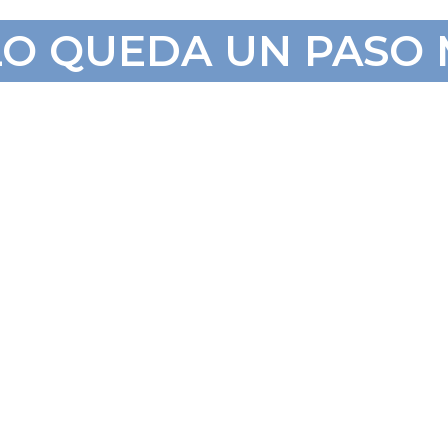
OLO QUEDA UN PASO M
00 % DEL
EL
UE -
sos de WhatsApp
—
ado— para recibir desde