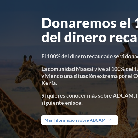
Donaremos el
del dinero rec
El
100% del dinero recaudado
será don
La comunidad Maasai vive al 100% del t
viviendo una situación extrema por el
Kenia.
Si quieres conocer más sobre ADCAM, ha
siguiente enlace.
Más Información sobre ADCAM