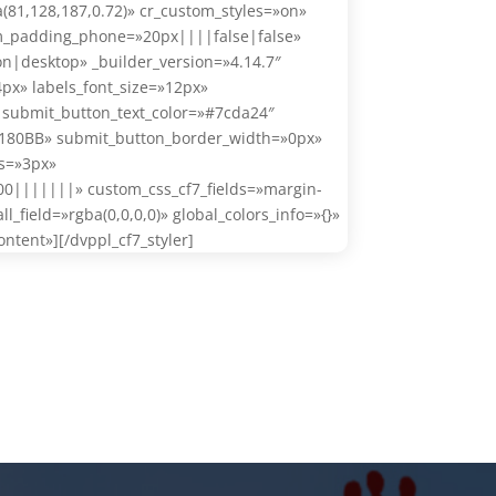
a(81,128,187,0.72)» cr_custom_styles=»on»
m_padding_phone=»20px||||false|false»
n|desktop» _builder_version=»4.14.7″
4px» labels_font_size=»12px»
submit_button_text_color=»#7cda24″
180BB» submit_button_border_width=»0px»
s=»3px»
00|||||||» custom_css_cf7_fields=»margin-
l_field=»rgba(0,0,0,0)» global_colors_info=»{}»
ntent»][/dvppl_cf7_styler]