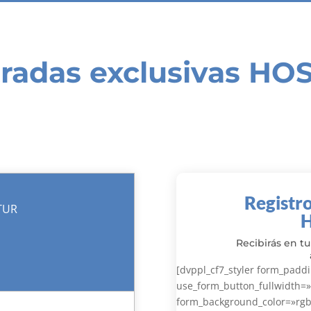
tradas exclusivas HO
Registro
TUR
Recibirás en tu
[dvppl_cf7_styler form_pad
use_form_button_fullwidth=»
form_background_color=»rgba