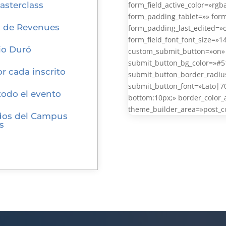
asterclass
form_field_active_color=»rgb
form_padding_tablet=»» for
l de Revenues
form_padding_last_edited=»o
form_field_font_font_size=»1
io Duró
custom_submit_button=»on» 
submit_button_bg_color=»#5
 cada inscrito
submit_button_border_radiu
submit_button_font=»Lato|7
todo el evento
bottom:10px;» border_color_al
theme_builder_area=»post_co
idos del Campus
s