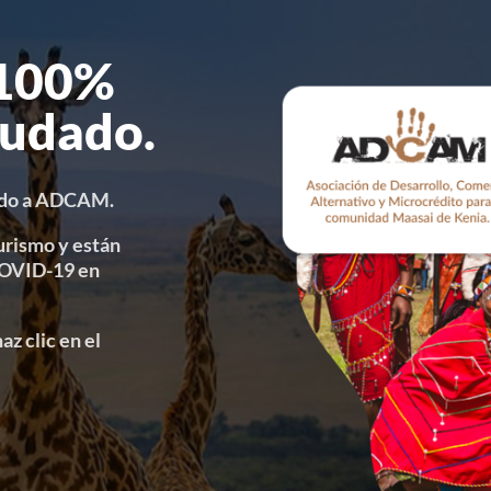
 100%
audado.
ado a ADCAM.
urismo y están
 COVID-19 en
z clic en el