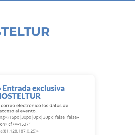
STELTUR
 Entrada exclusiva
HOSTELTUR
 correo electrónico los datos de
acceso al evento.
ding=»15px|30px|0px|30px|false|false»
on» cf7=»1537″
(81,128,187,0.25)»