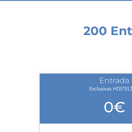
200 En
Entrada
Exclusivas HOSTEL
0€