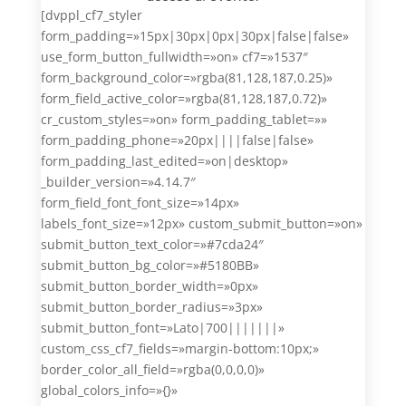
[dvppl_cf7_styler
form_padding=»15px|30px|0px|30px|false|false»
use_form_button_fullwidth=»on» cf7=»1537″
form_background_color=»rgba(81,128,187,0.25)»
form_field_active_color=»rgba(81,128,187,0.72)»
cr_custom_styles=»on» form_padding_tablet=»»
form_padding_phone=»20px||||false|false»
form_padding_last_edited=»on|desktop»
_builder_version=»4.14.7″
form_field_font_font_size=»14px»
labels_font_size=»12px» custom_submit_button=»on»
submit_button_text_color=»#7cda24″
submit_button_bg_color=»#5180BB»
submit_button_border_width=»0px»
submit_button_border_radius=»3px»
submit_button_font=»Lato|700|||||||»
custom_css_cf7_fields=»margin-bottom:10px;»
border_color_all_field=»rgba(0,0,0,0)»
global_colors_info=»{}»