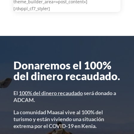
theme_builder_area=»post_content»]
[/dvppl_cf7_styler]
Donaremos el 100%
del dinero recaudado.
El
100% del dinero recaudado
será donado a
ADCAM.
La comunidad Maasai vive al 100% del
turismo y están viviendo una situación
extrema por el COVID-19 en Kenia.