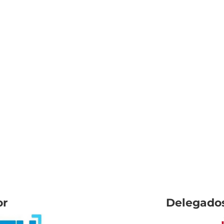
or
Delegados